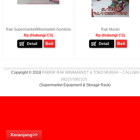
Rak Supermarket/Minimarket Gondola
Rak Murah
Rp (Hubungi CS)
Rp (Hubungi CS)
Beli
Beli
Detail
Detail
Copyright © 2018
PABRIK RAK MINIMARKET & TOKO MURAH – CALL/WA
082257082325
.
.
(Supermarket Equipment & Storage Rack)
Keranjang>>