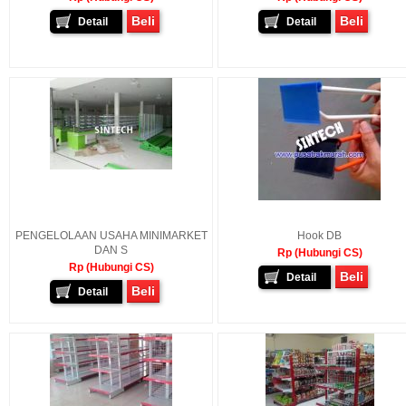
Beli
Beli
Detail
Detail
PENGELOLAAN USAHA MINIMARKET
Hook DB
DAN S
Rp (Hubungi CS)
Rp (Hubungi CS)
Beli
Detail
Beli
Detail