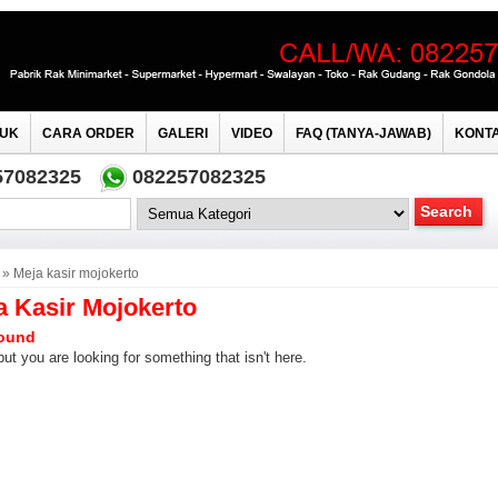
UK
CARA ORDER
GALERI
VIDEO
FAQ (TANYA-JAWAB)
KONTA
57082325
082257082325
» Meja kasir mojokerto
a Kasir Mojokerto
ound
but you are looking for something that isn't here.