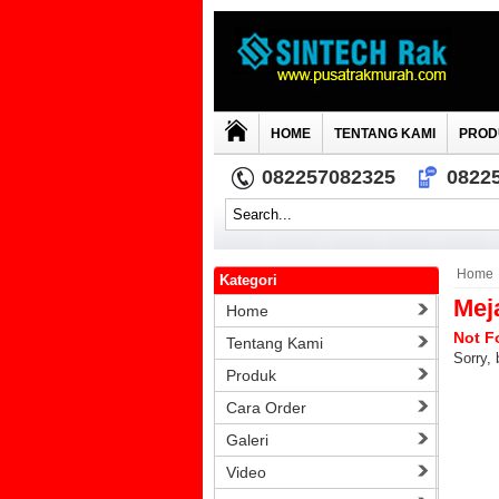
HOME
TENTANG KAMI
PROD
082257082325
0822
Home
Kategori
Mej
Home
Not F
Tentang Kami
Sorry, 
Produk
Cara Order
Galeri
Video