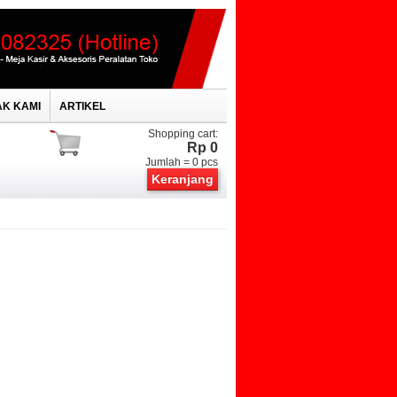
K KAMI
ARTIKEL
Shopping cart:
Rp 0
Jumlah =
0
pcs
Keranjang