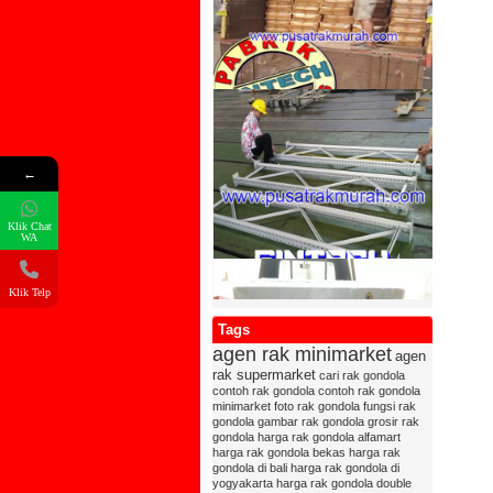
←
Klik Chat
WA
Klik Telp
Tags
agen rak minimarket
agen
rak supermarket
cari rak gondola
contoh rak gondola
contoh rak gondola
minimarket
foto rak gondola
fungsi rak
gondola
gambar rak gondola
grosir rak
gondola
harga rak gondola alfamart
harga rak gondola bekas
harga rak
gondola di bali
harga rak gondola di
yogyakarta
harga rak gondola double