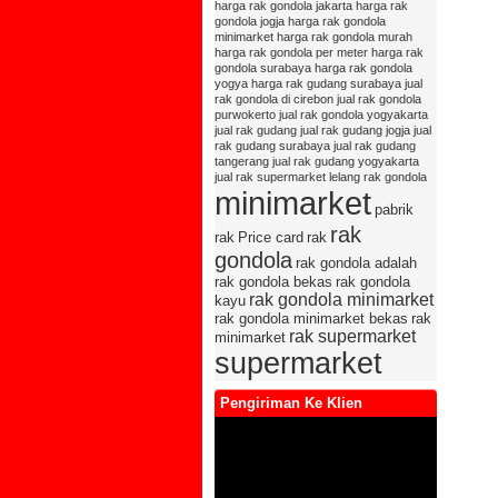
harga rak gondola jakarta
harga rak
gondola jogja
harga rak gondola
minimarket
harga rak gondola murah
harga rak gondola per meter
harga rak
gondola surabaya
harga rak gondola
yogya
harga rak gudang surabaya
jual
rak gondola di cirebon
jual rak gondola
purwokerto
jual rak gondola yogyakarta
jual rak gudang
jual rak gudang jogja
jual
rak gudang surabaya
jual rak gudang
tangerang
jual rak gudang yogyakarta
jual rak supermarket
lelang rak gondola
minimarket
pabrik
rak
rak
Price card
rak
gondola
rak gondola adalah
rak gondola bekas
rak gondola
rak gondola minimarket
kayu
rak gondola minimarket bekas
rak
rak supermarket
minimarket
supermarket
Pengiriman Ke Klien