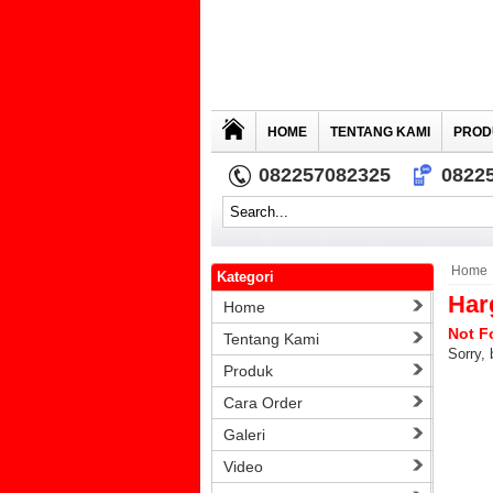
HOME
TENTANG KAMI
PROD
082257082325
0822
Home
Kategori
Har
Home
Not F
Tentang Kami
Sorry, 
Produk
Cara Order
Galeri
Video