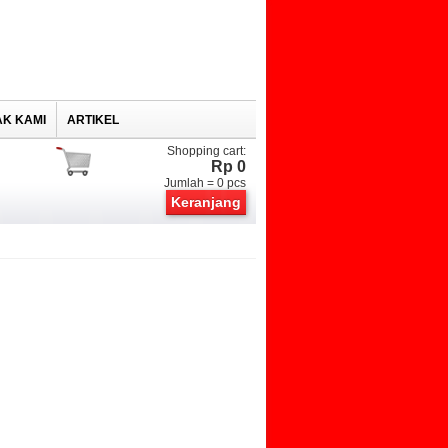
K KAMI
ARTIKEL
Shopping cart:
Rp 0
Jumlah =
0
pcs
Keranjang