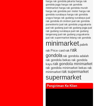
harga rak gondola jakarta
harga rak
gondola jogja
harga rak gondola
minimarket
harga rak gondola murah
harga rak gondola per meter
harga rak
gondola surabaya
harga rak gondola
yogya
harga rak gudang surabaya
jual
rak gondola di cirebon
jual rak gondola
purwokerto
jual rak gondola yogyakarta
jual rak gudang
jual rak gudang jogja
jual
rak gudang surabaya
jual rak gudang
tangerang
jual rak gudang yogyakarta
jual rak supermarket
lelang rak gondola
minimarket
pabrik
rak
rak
Price card
rak
gondola
rak gondola adalah
rak gondola bekas
rak gondola
rak gondola minimarket
kayu
rak gondola minimarket bekas
rak
rak supermarket
minimarket
supermarket
Pengiriman Ke Klien