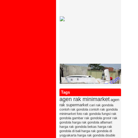
Tags
agen rak minimarket
agen
rak supermarket
cari rak gondola
contoh rak gondola
contoh rak gondola
minimarket
foto rak gondola
fungsi rak
gondola
gambar rak gondola
grosir rak
gondola
harga rak gondola alfamart
harga rak gondola bekas
harga rak
gondola di bali
harga rak gondola di
yogyakarta
harga rak gondola double