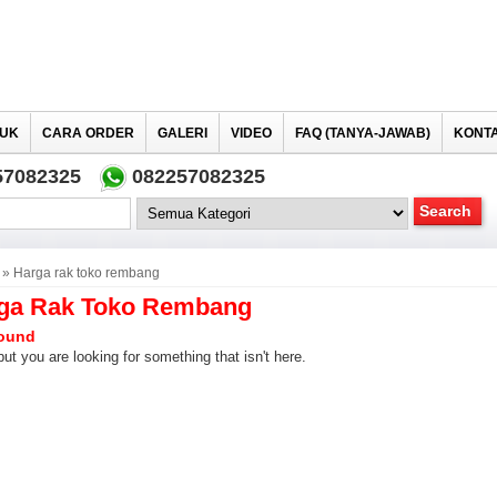
UK
CARA ORDER
GALERI
VIDEO
FAQ (TANYA-JAWAB)
KONTA
57082325
082257082325
» Harga rak toko rembang
ga Rak Toko Rembang
ound
but you are looking for something that isn't here.