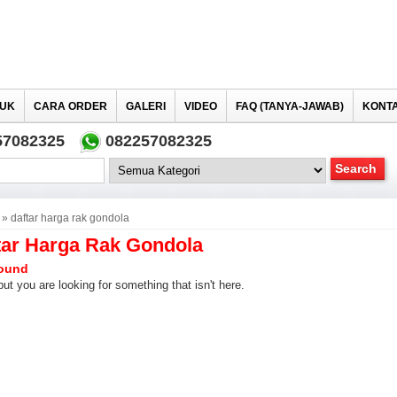
UK
CARA ORDER
GALERI
VIDEO
FAQ (TANYA-JAWAB)
KONTA
57082325
082257082325
» daftar harga rak gondola
tar Harga Rak Gondola
ound
but you are looking for something that isn't here.