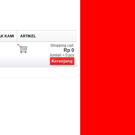
K KAMI
ARTIKEL
Shopping cart:
Rp 0
Jumlah =
0
pcs
Keranjang