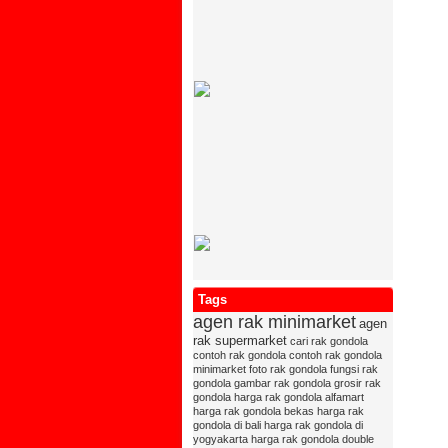
Tags
agen rak minimarket
agen
rak supermarket
cari rak gondola
contoh rak gondola
contoh rak gondola
minimarket
foto rak gondola
fungsi rak
gondola
gambar rak gondola
grosir rak
gondola
harga rak gondola alfamart
harga rak gondola bekas
harga rak
gondola di bali
harga rak gondola di
yogyakarta
harga rak gondola double