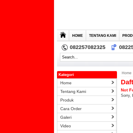
HOME
TENTANG KAMI
PROD
082257082325
0822
Home
Kategori
Daf
Home
Not F
Tentang Kami
Sorry, 
Produk
Cara Order
Galeri
Video