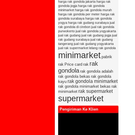
harga rak gondola jakarta
harga rak
gondola jogja
harga rak gondola
minimarket
harga rak gondola murah
harga rak gondola per meter
harga rak
gondola surabaya
harga rak gondola
yogya
harga rak gudang surabaya
jual
rak gondola di cirebon
jual rak gondola
purwokerto
jual rak gondola yogyakarta
jual rak gudang
jual rak gudang jogja
jual
rak gudang surabaya
jual rak gudang
tangerang
jual rak gudang yogyakarta
jual rak supermarket
lelang rak gondola
minimarket
pabrik
rak
rak
Price card
rak
gondola
rak gondola adalah
rak gondola bekas
rak gondola
rak gondola minimarket
kayu
rak gondola minimarket bekas
rak
rak supermarket
minimarket
supermarket
Pengiriman Ke Klien