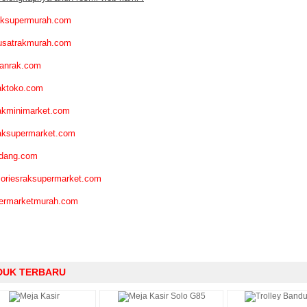
aksupermurah.com
usatrakmurah.com
anrak.com
aktoko.com
akminimarket.com
aksupermarket.com
udang.com
oriesraksupermarket.com
ermarketmurah.com
DUK TERBARU