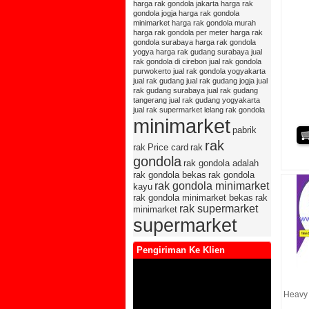
harga rak gondola jakarta
harga rak
gondola jogja
harga rak gondola
minimarket
harga rak gondola murah
harga rak gondola per meter
harga rak
gondola surabaya
harga rak gondola
yogya
harga rak gudang surabaya
jual
rak gondola di cirebon
jual rak gondola
purwokerto
jual rak gondola yogyakarta
jual rak gudang
jual rak gudang jogja
jual
rak gudang surabaya
jual rak gudang
tangerang
jual rak gudang yogyakarta
jual rak supermarket
lelang rak gondola
minimarket
pabrik
rak
rak
Price card
rak
gondola
rak gondola adalah
rak gondola bekas
rak gondola
rak gondola minimarket
kayu
rak gondola minimarket bekas
rak
rak supermarket
minimarket
supermarket
Pengiriman Ke Klien
Heavy 