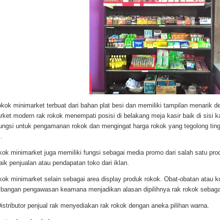
kok minimarket terbuat dari bahan plat besi dan memiliki tampilan menarik d
rket modern rak rokok menempati posisi di belakang meja kasir baik di sisi ka
 fungsi untuk pengamanan rokok dan mengingat harga rokok yang tegolong t
.
kok minimarket juga memiliki fungsi sebagai media promo dari salah satu pr
ik penjualan atau pendapatan toko dari iklan.
kok minimarket selain sebagai area display produk rokok. Obat-obatan atau kos
bangan pengawasan keamana menjadikan alasan dipilihnya rak rokok sebagai
istributor penjual rak menyediakan rak rokok dengan aneka pilihan warna.