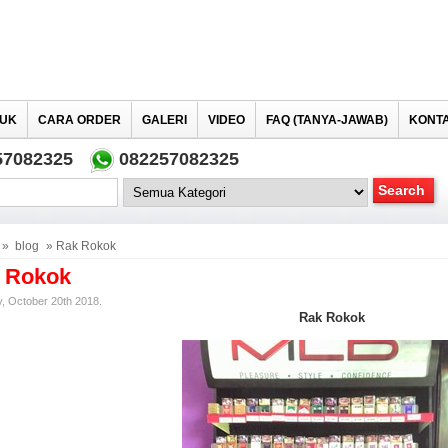
UK
CARA ORDER
GALERI
VIDEO
FAQ (TANYA-JAWAB)
KONTA
57082325
082257082325
»
blog
» Rak Rokok
 Rokok
, October 20th 2018.
Rak Rokok