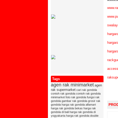
www.r
www.p
swalay
hargar
hargar
hargar
rackg
access
raksup
Tags
agen rak minimarket
agen
rak supermarket
cari rak gondola
contoh rak gondola
contoh rak gondola
minimarket
foto rak gondola
fungsi rak
gondola
gambar rak gondola
grosir rak
PRO
gondola
harga rak gondola alfamart
harga rak gondola bekas
harga rak
gondola di bali
harga rak gondola di
yogyakarta
harga rak gondola double