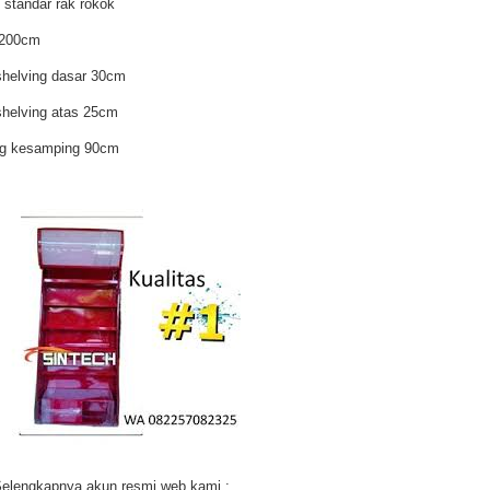
 standar rak rokok
 200cm
shelving dasar 30cm
shelving atas 25cm
g kesamping 90cm
:
elengkapnya akun resmi web kami :