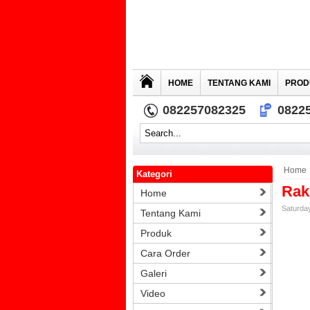
HOME
TENTANG KAMI
PROD
082257082325
0822
Home
Kategori
Rak
Home
Saturday
Tentang Kami
Produk
Cara Order
Galeri
Video