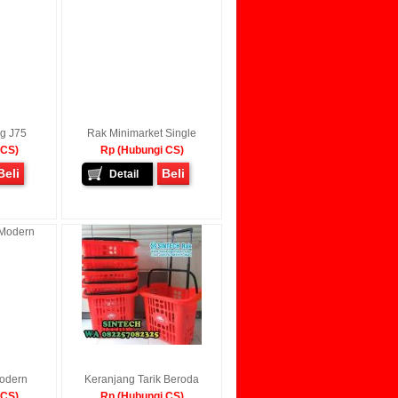
ng J75
Rak Minimarket Single
 CS)
Rp (Hubungi CS)
Beli
Beli
Detail
odern
Keranjang Tarik Beroda
 CS)
Rp (Hubungi CS)