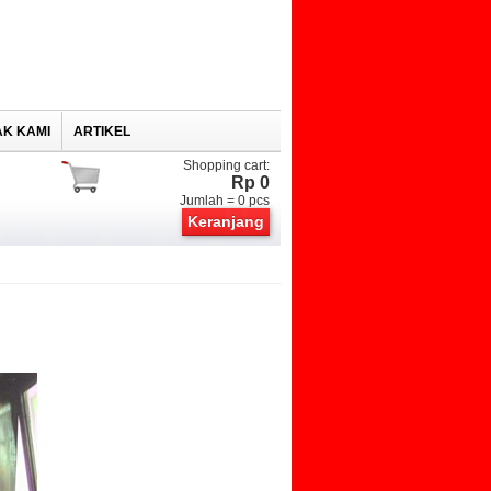
K KAMI
ARTIKEL
Shopping cart:
Rp 0
Jumlah =
0
pcs
Keranjang