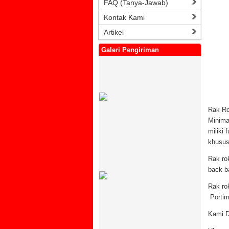
FAQ (Tanya-Jawab)
Kontak Kami
Artikel
Galeri Pengiriman
Rak Ro
Minima
miliki
khusus
Rak ro
back ba
Rak ro
Portim
Kami D