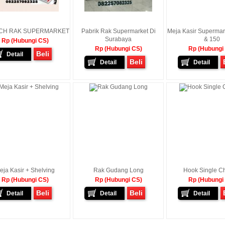
CH RAK SUPERMARKET
Pabrik Rak Supermarket Di
Meja Kasir Superma
Surabaya
& 150
Rp (Hubungi CS)
Rp (Hubungi CS)
Rp (Hubungi
Beli
Detail
Beli
Detail
Detail
eja Kasir + Shelving
Rak Gudang Long
Hook Single C
Rp (Hubungi CS)
Rp (Hubungi CS)
Rp (Hubungi
Beli
Beli
Detail
Detail
Detail