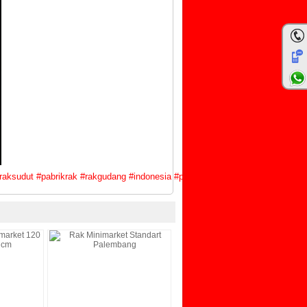
raksudut
#
pabrikrak
#
rakgudang
#
indonesia
#
pinterest
#
rakmarket
#
belanjamu