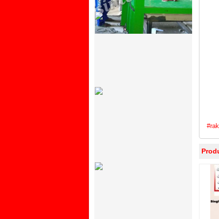
#
ra
Prod