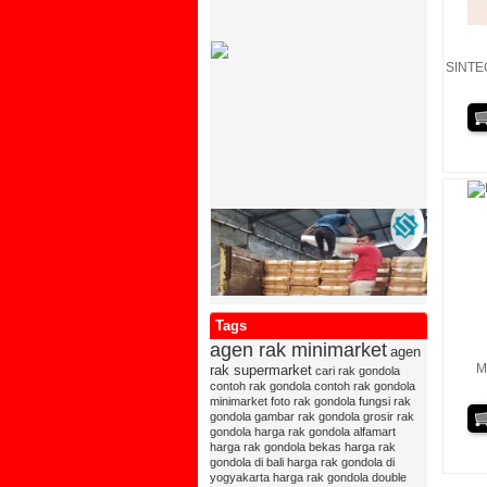
SINTE
Tags
agen rak minimarket
agen
M
rak supermarket
cari rak gondola
contoh rak gondola
contoh rak gondola
minimarket
foto rak gondola
fungsi rak
gondola
gambar rak gondola
grosir rak
gondola
harga rak gondola alfamart
harga rak gondola bekas
harga rak
gondola di bali
harga rak gondola di
yogyakarta
harga rak gondola double