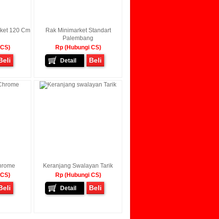
rket 120 Cm
Rak Minimarket Standart
Palembang
 CS)
Rp (Hubungi CS)
Beli
Beli
Detail
hrome
Keranjang Swalayan Tarik
 CS)
Rp (Hubungi CS)
Beli
Beli
Detail