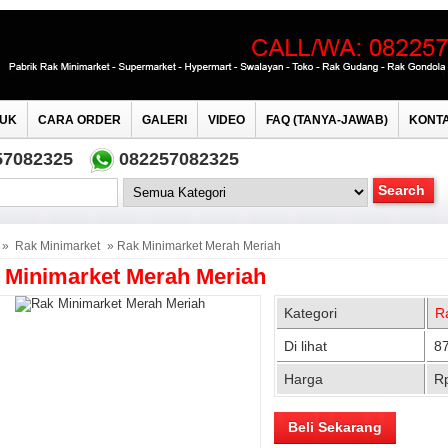
UK
CARA ORDER
GALERI
VIDEO
FAQ (TANYA-JAWAB)
KONTA
57082325
082257082325
»
Rak Minimarket
» Rak Minimarket Merah Meriah
 Minimarket Merah Meriah
Kategori
R
Di lihat
87
Harga
R
Beli Sekarang