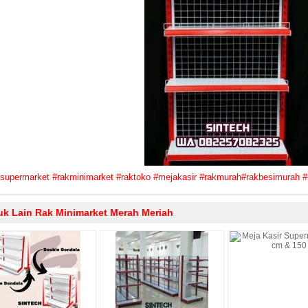
ksupermarket
#
rakminimarket
#
raktoko
#
mejakasir
#
rakmurah
#
rakbesimurah
#
uk Lain Rak Minimarket Merah Meriah