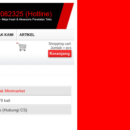
K KAMI
ARTIKEL
Shopping cart:
Jumlah =
pcs
Keranjang
ak Minimarket
9 kali
p (Hubungi CS)