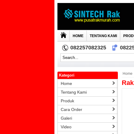
HOME
TENTANG KAMI
PROD
082257082325
0822
Home
Kategori
Rak
Home
Tentang Kami
Produk
Cara Order
Galeri
Video