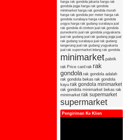
harga rak gondola jakarta
harga rak
gondola jogja
harga rak gondola
minimarket
harga rak gondola murah
harga rak gondola per meter
harga rak
gondola surabaya
harga rak gondola
yogya
harga rak gudang surabaya
jual
rak gondola di cirebon
jual rak gondola
purwokerto
jual rak gondola yogyakarta
jual rak gudang
jual rak gudang jogja
jual
rak gudang surabaya
jual rak gudang
tangerang
jual rak gudang yogyakarta
jual rak supermarket
lelang rak gondola
minimarket
pabrik
rak
rak
Price card
rak
gondola
rak gondola adalah
rak gondola bekas
rak gondola
rak gondola minimarket
kayu
rak gondola minimarket bekas
rak
rak supermarket
minimarket
supermarket
Pengiriman Ke Klien