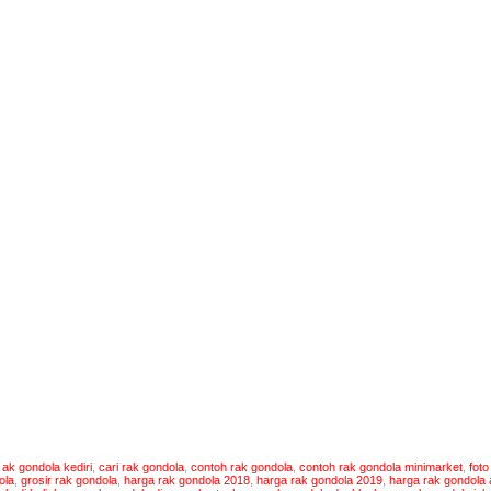
a rak gondola surabaya, harga rak gondola di bali, harga rak gondola 201
maret, rak gondola import, rak gondola ipoh, rak gondola indomart, rak gondol
gondola jakarta, rak gondola jombang, rak gondola jember, rak gondola bekas
gondola jakarta, rak gondola di jakarta, harga rak gondola jakarta, rak gondola
 gondola kediri, rak gondola kudus, rak gondola klaten, rak gondola kaca, r
tan, rak gondola kelantan, rak gondola kota baru, rak gondola lampung, lelang
gondola minimarket blora, rak gondola madiun, rak gondola medan, rak gond
ola magelang, rak gondola murah surabaya, rak gondola minimarket bekas,
 gondola olx, olx rak gondola bekas, rak gondola ponorogo, rak gondola
ola purwokerto, rak gondola pontianak, rak gondola padang, rak gondola pric
a rak gondola per meter, rak gondola di pekanbaru, jual rak gondola purwok
ng, raja rak gondola, rak rak gondola, rak gondola kedai runcit untuk jual mal
gondola solo, rak gondola semarang, rak gondola surabaya, rak gondola sigit 
gondola sukabumi, rak gondola second di surabaya, rak gondola tulungagung,
gondola tegal, rak gondola terpakai untuk dijual, rak gondola terbaru, rak 
gondola tasikmalaya, rak gondola toko pedia, rak gondola terpakai di kedah,
gondola terpakai kelantan, rak gondola untuk dijual, rak gondola untuk dijual
gondola, rak wall gondola, olx rak gondola, rak gondola yogyakarta,
gondola bekas yogyakarta, jual rak gondola yogyakarta, harga rak gondola yo
a rak gondola 2018
:
ak gondola kediri
,
cari rak gondola
,
contoh rak gondola
,
contoh rak gondola minimarket
,
foto
ola
,
grosir rak gondola
,
harga rak gondola 2018
,
harga rak gondola 2019
,
harga rak gondola 