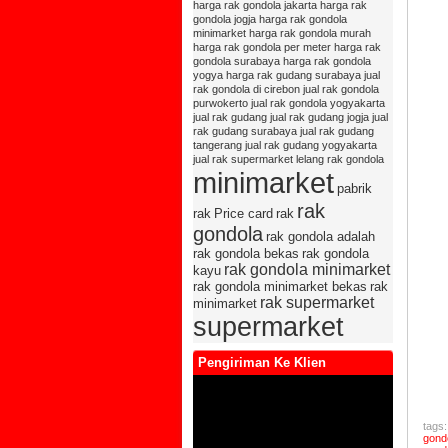
harga rak gondola jakarta
harga rak
harg
gondola jogja
harga rak gondola
indo
minimarket
harga rak gondola murah
harga rak gondola per meter
harga rak
rak 
gondola surabaya
harga rak gondola
rak 
yogya
harga rak gudang surabaya
jual
rak gondola di cirebon
jual rak gondola
, ak
purwokerto
jual rak gondola yogyakarta
sela
jual rak gudang
jual rak gudang jogja
jual
rak gudang surabaya
jual rak gudang
rak 
tangerang
jual rak gudang yogyakarta
gond
jual rak supermarket
lelang rak gondola
minimarket
rak
pabrik
gond
rak
rak
Price card
rak
harg
gondola
rak gondola adalah
rawa
rak gondola bekas
rak gondola
rak 
rak gondola minimarket
kayu
rak 
rak gondola minimarket bekas
rak
rak supermarket
minimarket
rak 
supermarket
rak 
rak 
Pengiriman Ke Klien
rak 
rak 
harg
tags
gond