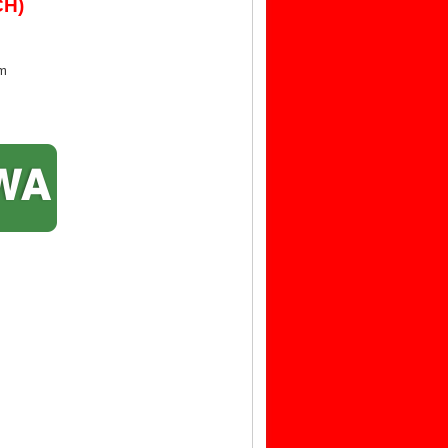
CH)
om
m
 gondola minimarket, rak gondola single,
rjo, rak gondola banyuwangi,
rt, rak gondola bekas jogja, rak gondola
rak gondola bekas denpasar,
, contoh rak gondola, jual rak gondola di
 gondola dari kayu,
ondola denpasar, rak gondola dijual, rak
 gondola,
ga, rak gondola supermarket, harga rak
ak gondola 2018,