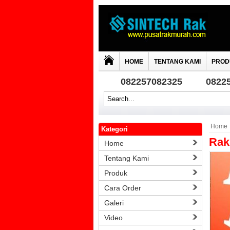
HOME
TENTANG KAMI
PROD
082257082325
0822
Home
Kategori
Rak
Home
Tentang Kami
Produk
Cara Order
Galeri
Video