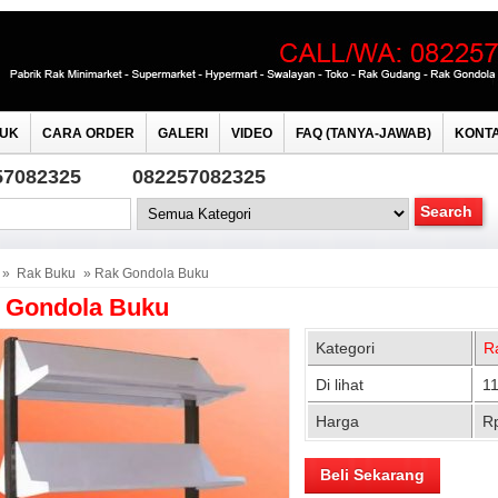
UK
CARA ORDER
GALERI
VIDEO
FAQ (TANYA-JAWAB)
KONTA
57082325
082257082325
»
Rak Buku
» Rak Gondola Buku
 Gondola Buku
Kategori
R
Di lihat
11
Harga
R
Beli Sekarang