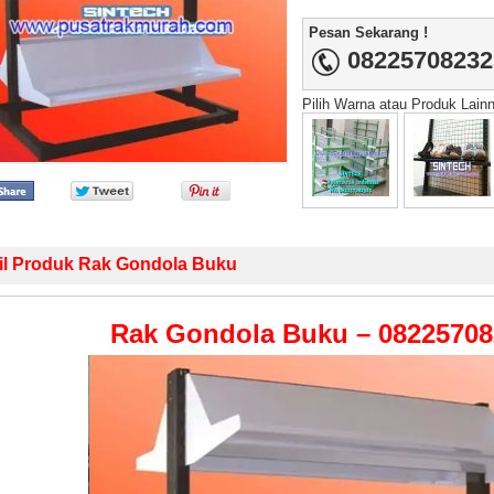
Pesan Sekarang !
08225708232
Pilih Warna atau Produk Lain
il Produk Rak Gondola Buku
Rak Gondola Buku – 08225708