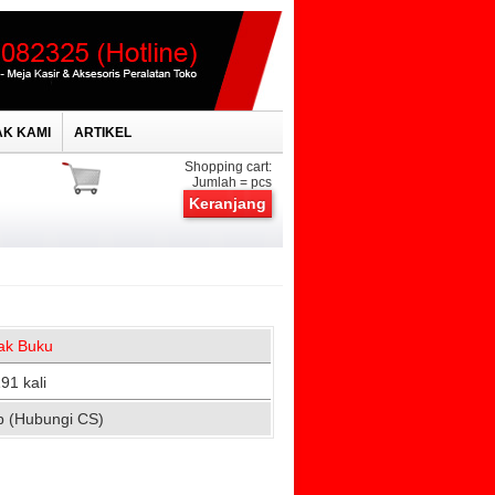
K KAMI
ARTIKEL
Shopping cart:
Jumlah =
pcs
Keranjang
ak Buku
91 kali
p (Hubungi CS)