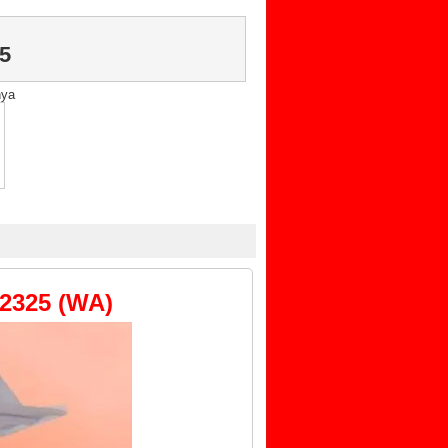
5
nya
2325 (WA)