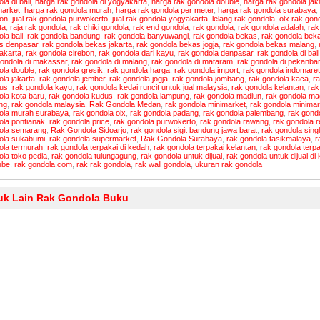
la di bali
,
harga rak gondola di yogyakarta
,
harga rak gondola double
,
harga rak gondola jak
market
,
harga rak gondola murah
,
harga rak gondola per meter
,
harga rak gondola surabaya
,
bon
,
jual rak gondola purwokerto
,
jual rak gondola yogyakarta
,
lelang rak gondola
,
olx rak gon
ta
,
raja rak gondola
,
rak chiki gondola
,
rak end gondola
,
rak gondola
,
rak gondola adalah
,
rak
la bali
,
rak gondola bandung
,
rak gondola banyuwangi
,
rak gondola bekas
,
rak gondola beka
s denpasar
,
rak gondola bekas jakarta
,
rak gondola bekas jogja
,
rak gondola bekas malang
,
akarta
,
rak gondola cirebon
,
rak gondola dari kayu
,
rak gondola denpasar
,
rak gondola di bali
gondola di makassar
,
rak gondola di malang
,
rak gondola di mataram
,
rak gondola di pekanba
ola double
,
rak gondola gresik
,
rak gondola harga
,
rak gondola import
,
rak gondola indomaret
la jakarta
,
rak gondola jember
,
rak gondola jogja
,
rak gondola jombang
,
rak gondola kaca
,
ra
us
,
rak gondola kayu
,
rak gondola kedai runcit untuk jual malaysia
,
rak gondola kelantan
,
rak
ola kota baru
,
rak gondola kudus
,
rak gondola lampung
,
rak gondola madiun
,
rak gondola ma
ng
,
rak gondola malaysia
,
Rak Gondola Medan
,
rak gondola minimarket
,
rak gondola minima
ola murah surabaya
,
rak gondola olx
,
rak gondola padang
,
rak gondola palembang
,
rak gond
ola pontianak
,
rak gondola price
,
rak gondola purwokerto
,
rak gondola rawang
,
rak gondola r
ola semarang
,
Rak Gondola Sidoarjo
,
rak gondola sigit bandung jawa barat
,
rak gondola sing
ola sukabumi
,
rak gondola supermarket
,
Rak Gondola Surabaya
,
rak gondola tasikmalaya
,
r
ola termurah
,
rak gondola terpakai di kedah
,
rak gondola terpakai kelantan
,
rak gondola terpa
ola toko pedia
,
rak gondola tulungagung
,
rak gondola untuk dijual
,
rak gondola untuk dijual di
ube
,
rak gondola.com
,
rak rak gondola
,
rak wall gondola
,
ukuran rak gondola
uk Lain Rak Gondola Buku