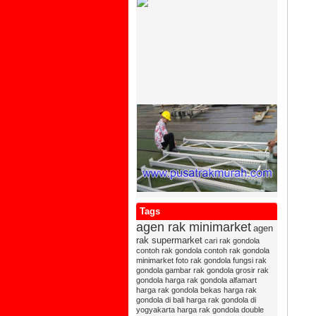
Tags
rak 
rak 
Tags
beka
agen rak minimarket
agen
rak 
rak supermarket
cari rak gondola
cire
contoh rak gondola
contoh rak gondola
minimarket
foto rak gondola
fungsi rak
rak 
gondola
gambar rak gondola
grosir rak
gond
gondola
harga rak gondola alfamart
harga rak gondola bekas
harga rak
rak
gondola di bali
harga rak gondola di
gond
yogyakarta
harga rak gondola double