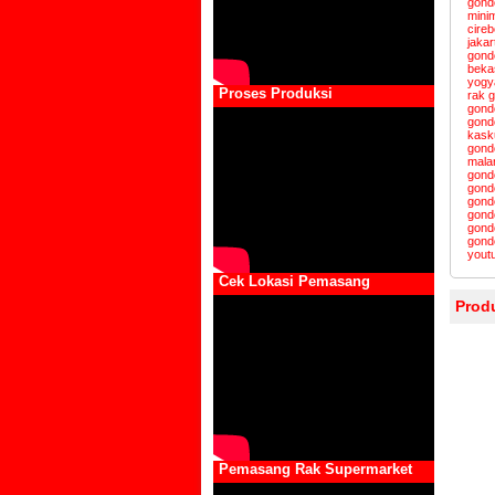
gondo
mini
cire
jakar
gondo
beka
yogy
Proses Produksi
rak 
gond
gondo
kask
gond
mala
gond
gond
gond
gond
gond
gond
yout
Cek Lokasi Pemasang
Prod
Pemasang Rak Supermarket