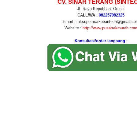
CV. SINAR TERANG (SINTE
Jl. Raya Kepatihan, Gresik
CALL/WA :
082257082325
Email : raksupermarketsintech@gmail.c
Website :
http://www.pusatrakmurah.co
Konsultasi/order langsung :
 : rak gondola bekas, rak gondola bekas surabaya, rak gondola adalah, rak
gondola kayu, rak gondola bekas bali, rak gondola malang, rak gondola sidoa
gondola, rak gondola alfamart, rak gondola apotek, harga rak gondola alfama
s malang, rak gondola bandung, rak gondola bali, rak gondola bekas bogor, 
gondola cirebon, rak gondola.com, rak chiki gondola, rak gondola di cirebon
bon, cari rak gondola, contoh rak gondola minimarket, rak gondola double, rak
gondola di mataram, rak gondola di malang, rak gondola di makassar, rak g
ola di bali, rak gondola di solo, rak end gondola, fungsi rak gondola, foto rak
 gondola gresik, gambar rak gondola, grosir rak gondola, rak gondola har
ola double, harga rak gondola bekas, harga rak gondola minimarket, harga r