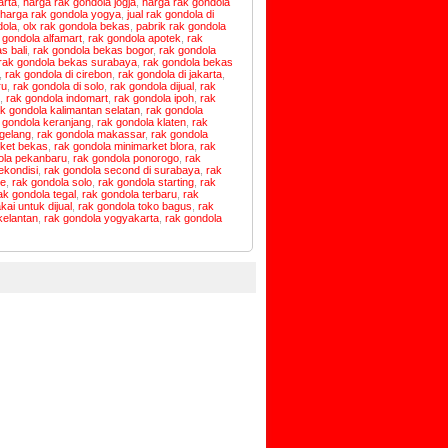
arta
,
harga rak gondola jogja
,
harga rak gondola
harga rak gondola yogya
,
jual rak gondola di
dola
,
olx rak gondola bekas
,
pabrik rak gondola
 gondola alfamart
,
rak gondola apotek
,
rak
s bali
,
rak gondola bekas bogor
,
rak gondola
rak gondola bekas surabaya
,
rak gondola bekas
,
rak gondola di cirebon
,
rak gondola di jakarta
,
ru
,
rak gondola di solo
,
rak gondola dijual
,
rak
,
rak gondola indomart
,
rak gondola ipoh
,
rak
k gondola kalimantan selatan
,
rak gondola
 gondola keranjang
,
rak gondola klaten
,
rak
gelang
,
rak gondola makassar
,
rak gondola
rket bekas
,
rak gondola minimarket blora
,
rak
ola pekanbaru
,
rak gondola ponorogo
,
rak
ekondisi
,
rak gondola second di surabaya
,
rak
le
,
rak gondola solo
,
rak gondola starting
,
rak
ak gondola tegal
,
rak gondola terbaru
,
rak
kai untuk dijual
,
rak gondola toko bagus
,
rak
 kelantan
,
rak gondola yogyakarta
,
rak gondola